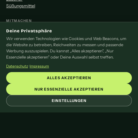
Süßungsmittel
MITMACHEN
Deine Privatsphäre
Redaktion
Wir verwenden Technologien wie Cookies und Web Beacons, um
Pressemitteilung
die Website zu betreiben, Reichweiten zu messen und passende
Newsletter
Werbung auszuspielen. Du kannst „Alles akzeptieren", „Nur
Kontakt
Essenzielle akzeptieren" oder Deine Auswahl selbst treffen.
Datenschutz
·
Impressum
LEGAL
ALLES AKZEPTIEREN
Impressum
Datenschutz
NUR ESSENZIELLE AKZEPTIEREN
Cookie-Einstellungen
EINSTELLUNGEN
© 2026 liveoftea. Das Online-Magazin rund um Tee.
Mit
♥
und viel Tee gemacht.