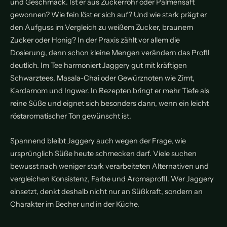
und Geschmack. Ist er aus Zuckerrohr oder Palmensaft
gewonnen? Wie fein löst er sich auf? Und wie stark prägt er
den Aufguss im Vergleich zu weißem Zucker, braunem
Zucker oder Honig? In der Praxis zählt vor allem die
Dosierung, denn schon kleine Mengen verändern das Profil
deutlich. Im Tee harmoniert Jaggery gut mit kräftigen
Schwarztees, Masala-Chai oder Gewürznoten wie Zimt,
Kardamom und Ingwer. In Rezepten bringt er mehr Tiefe als
reine Süße und eignet sich besonders dann, wenn ein leicht
röstaromatischer Ton gewünscht ist.
Spannend bleibt Jaggery auch wegen der Frage, wie
ursprünglich Süße heute schmecken darf. Viele suchen
bewusst nach weniger stark verarbeiteten Alternativen und
vergleichen Konsistenz, Farbe und Aromaprofil. Wer Jaggery
einsetzt, denkt deshalb nicht nur an Süßkraft, sondern an
Charakter im Becher und in der Küche.